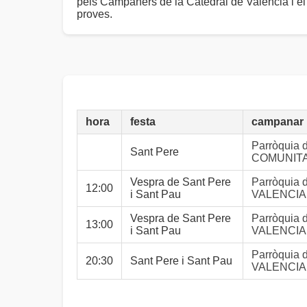
pels Campaners de la Catedral de València i el
proves.
hora
festa
campanar
Parròquia
Sant Pere
COMUNITA
Vespra de Sant Pere
Parròquia 
12:00
i Sant Pau
VALENCI
Vespra de Sant Pere
Parròquia 
13:00
i Sant Pau
VALENCI
Parròquia 
20:30
Sant Pere i Sant Pau
VALENCI