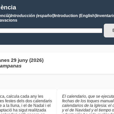
lència
encià)
Introducción (español)
Introduction (English)
Inventari
avacions
nes 29 juny (2026)
 campanas
ca, calcula cada any les
El calendario, que se ejecut
s festes dels dos calendaris
fechas de los toques manual
a la lluna, i el de Nadal i el
calendarios de la Iglesia: el 
aptació ha sigut realitzada
y el de Navidad y el tiempo or