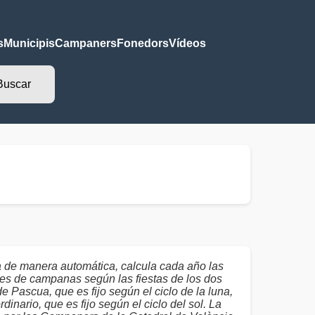
s
Municipis
Campaners
Fonedors
Vídeos
a de manera automática, calcula cada año las
es de campanas según las fiestas de los dos
de Pascua, que es fijo según el ciclo de la luna,
dinario, que es fijo según el ciclo del sol. La