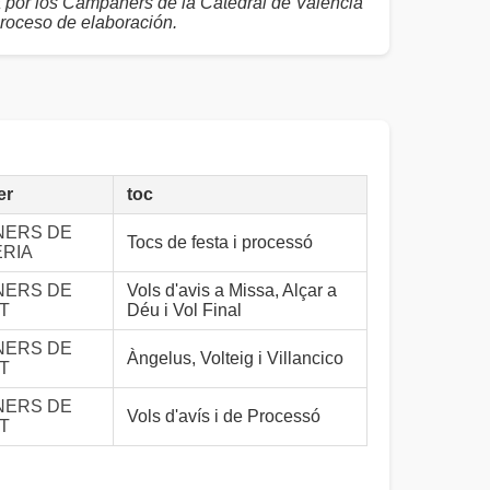
a por los Campaners de la Catedral de València
proceso de elaboración.
er
toc
NERS DE
Tocs de festa i processó
ERIA
NERS DE
Vols d'avis a Missa, Alçar a
T
Déu i Vol Final
NERS DE
Àngelus, Volteig i Villancico
T
NERS DE
Vols d'avís i de Processó
T