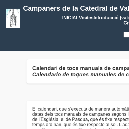
Campaners de la Catedral de Va
INICIAL
Visites
Introducció (val
Gr
Calendari de tocs manuals de campa
Calendario de toques manuales de
El calendari, que s'executa de manera automàti
dates dels tocs manuals de campanes segons le
de l'Església: el de Pasqua, que és fixe respecte 
temps ordinari, que és fixe respecte al sol. L'ad