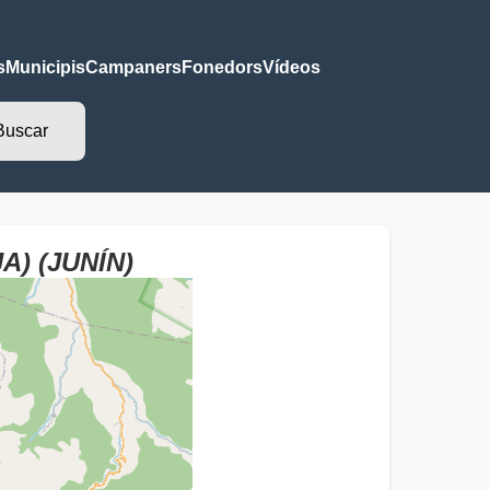
s
Municipis
Campaners
Fonedors
Vídeos
A) (JUNÍN)