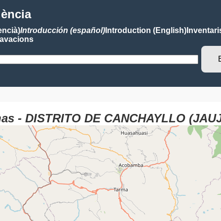
lència
encià)
Introducción (español)
Introduction (English)
Inventari
avacions
anas - DISTRITO DE CANCHAYLLO (JAUJ