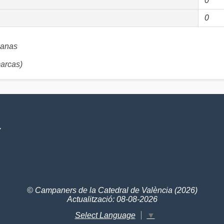
0
0
anas
arcas)
V
© Campaners de la Catedral de València (2026)
Actualització: 08-08-2026
Select Language
▼