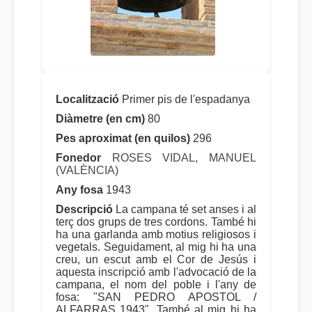
Localització
Primer pis de l'espadanya
Diàmetre (en cm)
80
Pes aproximat (en quilos)
296
Fonedor
ROSES VIDAL, MANUEL
(VALÈNCIA)
Any fosa
1943
Descripció
La campana té set anses i al
terç dos grups de tres cordons. També hi
ha una garlanda amb motius religiosos i
vegetals. Seguidament, al mig hi ha una
creu, un escut amb el Cor de Jesús i
aquesta inscripció amb l'advocació de la
campana, el nom del poble i l'any de
fosa: "SAN PEDRO APOSTOL /
ALFARRAS 1943". També al mig hi ha