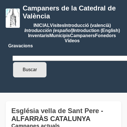
Campaners de la Catedral de
València
INICIAL
Visites
Introducció (valencià)
Introducción (español)
Introduction (English)
Inventaris
Municipis
Campaners
Fonedors
Vídeos
Gravacions
Església vella de Sant Pere
-
ALFARRÀS CATALUNYA
Campanes actuals