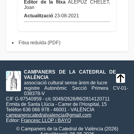
Editor de la fitxa
ALEPUZ CHELET,
Joan
Actualització
23-08-2021
Fitxa reduïda (PDF)
CAMPANERS DE LA CATEDRAL DE
VALÈNCIA
associació cultural sense ànim de lucre
registre Autonòmic Secció Primera CV-01-
038378-V
CIF G-97540959 - c/c 0049/2626/86/2814120711
Ermita de Santa Llúcia - Carrer de l'Hospital, 15
Telèfon 636 066 978 - 46001 - VALÈNCIA
campanerscatedralvalencia@gmail.com
Editor:
Francesc LLOP i BAYO
© Campaners de la Catedral de València (2026)