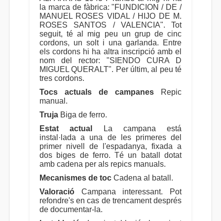
la marca de fàbrica: "FUNDICION / DE /
MANUEL ROSES VIDAL / HIJO DE M.
ROSES SANTOS / VALENCIA". Tot
seguit, té al mig peu un grup de cinc
cordons, un solt i una garlanda. Entre
els cordons hi ha altra inscripció amb el
nom del rector: "SIENDO CURA D
MIGUEL QUERALT". Per últim, al peu té
tres cordons.
Tocs actuals de campanes
Repic
manual.
Truja
Biga de ferro.
Estat actual
La campana está
instal·lada a una de les primeres del
primer nivell de l'espadanya, fixada a
dos biges de ferro. Té un batall dotat
amb cadena per als repics manuals.
Mecanismes de toc
Cadena al batall.
Valoració
Campana interessant. Pot
refondre's en cas de trencament després
de documentar-la.