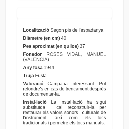
Localització
Segon pis de l'espadanya
Diàmetre (en cm)
40
Pes aproximat (en quilos)
37
Fonedor
ROSES VIDAL, MANUEL
(VALÈNCIA)
Any fosa
1944
Truja
Fusta
Valoració
Campana interessant. Pot
refondre's en cas de trencament després
de documentar-la.
Instal·lació
La instal·lació ha sigut
substituïda i cal reconstruir-la per
restaurar els valors sonors i culturals de
l'instrument, així com els tocs
tradicionals i permetre els tocs manuals.