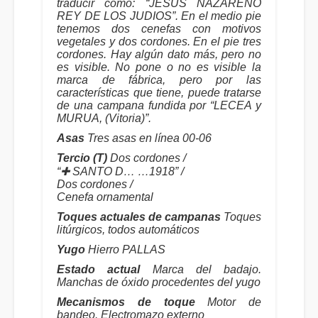
traducir como: “JESUS NAZARENO
REY DE LOS JUDIOS”. En el medio pie
tenemos dos cenefas con motivos
vegetales y dos cordones. En el pie tres
cordones. Hay algún dato más, pero no
es visible. No pone o no es visible la
marca de fábrica, pero por las
características que tiene, puede tratarse
de una campana fundida por “LECEA y
MURUA, (Vitoria)”.
Asas
Tres asas en línea 00-06
Tercio (T)
Dos cordones /
“✚ SANTO D… …1918” /
Dos cordones /
Cenefa ornamental
Toques actuales de campanas
Toques
litúrgicos, todos automáticos
Yugo
Hierro PALLAS
Estado actual
Marca del badajo.
Manchas de óxido procedentes del yugo
Mecanismos de toque
Motor de
bandeo. Electromazo externo