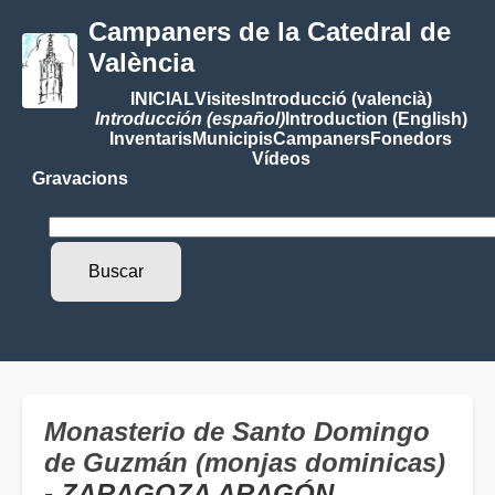
Campaners de la Catedral de
València
INICIAL
Visites
Introducció (valencià)
Introducción (español)
Introduction (English)
Inventaris
Municipis
Campaners
Fonedors
Vídeos
Gravacions
Monasterio de Santo Domingo
de Guzmán (monjas dominicas)
- ZARAGOZA ARAGÓN