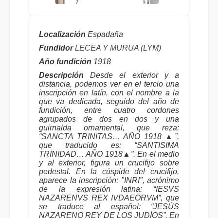
Localización
Espadaña
Fundidor
LECEA Y MURUA (LYM)
Año fundición
1918
Descripción
Desde el exterior y a
distancia, podemos ver en el tercio una
inscripción en latín, con el nombre a la
que va dedicada, seguido del año de
fundición, entre cuatro cordones
agrupados de dos en dos y una
guirnalda ornamental, que reza:
“SANCTA TRINITAS… AÑO 1918 ▲”,
que traducido es: “SANTISIMA
TRINIDAD… AÑO 1918▲”. En el medio
y al exterior, figura un crucifijo sobre
pedestal. En la cúspide del crucifijo,
aparece la inscripción: "INRI", acrónimo
de la expresión latina: “IESVS
NAZARĒNVS REX IVDAEŌRVM”, que
se traduce al español: “JESÚS
NAZARENO REY DE LOS JUDÍOS”. En