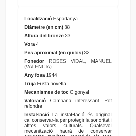
Localització
Espadanya
Diàmetre (en cm)
38
Altura del bronze
33
Vora
4
Pes aproximat (en quilos)
32
Fonedor
ROSES VIDAL, MANUEL
(VALÈNCIA)
Any fosa
1944
Truja
Fusta novella
Mecanismes de toc
Cigonyal
Valoració
Campana interessant. Pot
refondre
Instal·lació
La instal•lació és original
cal conservar-la per protegir la sonoritat i
altres valors culturals. Qualsevol
mecanització haurà de conservar