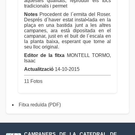
aquestes qualitats, reproduir els tocs
tradicionals i permet
Notes
Procedent de l´ermita del Roser.
Després d´haver estat instal•lada en la
plaça en una bastida junt a les altres
campanes, ara està dipositada en el
campanar, just en el buit de l´escala en
la planta baixa, esperant que torne al
seu lloc original.
Editor de la fitxa
MONTELL TORMO,
Isaac
Actualització
14-10-2015
11 Fotos
Fitxa reduïda (PDF)
CAMPANERS DE LA CATEDRAL DE