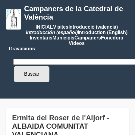
Campaners de la Catedral de
València
INICIAL
Visites
Introducció (valencià)
Introducción (español)
Introduction (English)
Inventaris
Municipis
Campaners
Fonedors
Vídeos
Gravacions
Ermita del Roser de l'Aljorf
-
ALBAIDA COMUNITAT
VALENCIANA