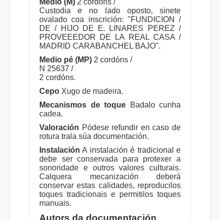
Medio (M)
2 cordóns /
Custodia e no lado oposto, sinete
ovalado coa inscrición: "FUNDICION /
DE / HIJO DE E. LINARES PEREZ /
PROVEEEDOR DE LA REAL CASA /
MADRID CARABANCHEL BAJO".
Medio pé (MP)
2 cordóns /
N 25637 /
2 cordóns.
Cepo
Xugo de madeira.
Mecanismos de toque
Badalo cunha
cadea.
Valoración
Pódese refundir en caso de
rotura trala súa documentación.
Instalación
A instalación é tradicional e
debe ser conservada para protexer a
sonoridade e outros valores culturais.
Calquera mecanización deberá
conservar estas calidades, reproducilos
toques tradicionais e permitilos toques
manuais.
Autors da documentación