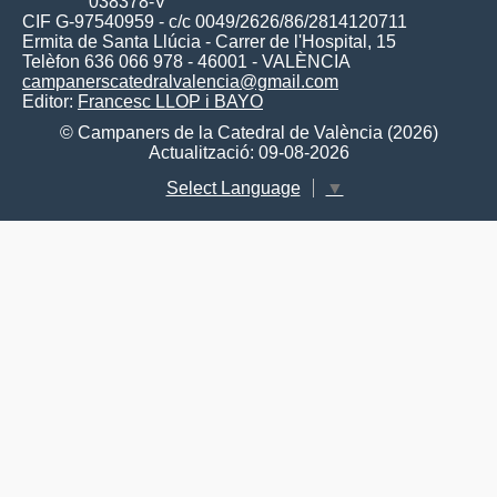
038378-V
CIF G-97540959 - c/c 0049/2626/86/2814120711
Ermita de Santa Llúcia - Carrer de l'Hospital, 15
Telèfon 636 066 978 - 46001 - VALÈNCIA
campanerscatedralvalencia@gmail.com
Editor:
Francesc LLOP i BAYO
© Campaners de la Catedral de València (2026)
Actualització: 09-08-2026
Select Language
▼