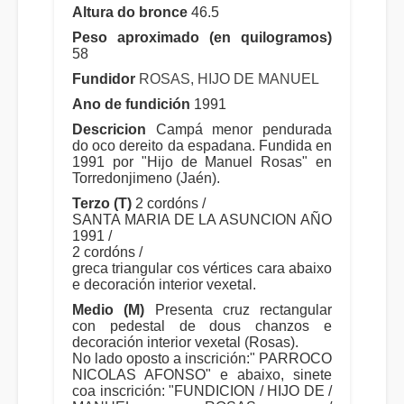
Altura do bronce
46.5
Peso aproximado (en quilogramos)
58
Fundidor
ROSAS, HIJO DE MANUEL
Ano de fundición
1991
Descricion
Campá menor pendurada
do oco dereito da espadana. Fundida en
1991 por "Hijo de Manuel Rosas" en
Torredonjimeno (Jaén).
Terzo (T)
2 cordóns /
SANTA MARIA DE LA ASUNCION AÑO
1991 /
2 cordóns /
greca triangular cos vértices cara abaixo
e decoración interior vexetal.
Medio (M)
Presenta cruz rectangular
con pedestal de dous chanzos e
decoración interior vexetal (Rosas).
No lado oposto a inscrición:" PARROCO
NICOLAS AFONSO" e abaixo, sinete
coa inscrición: "FUNDICION / HIJO DE /