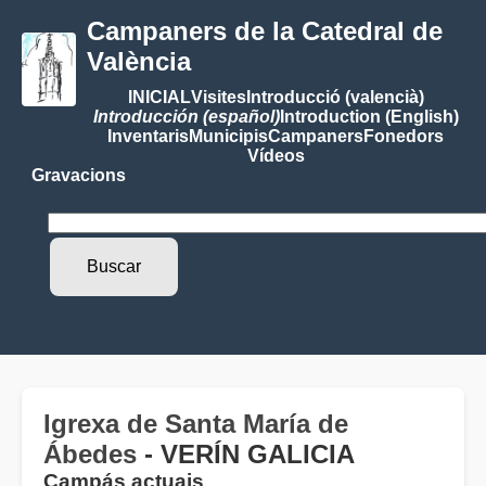
Campaners de la Catedral de
València
INICIAL
Visites
Introducció (valencià)
Introducción (español)
Introduction (English)
Inventaris
Municipis
Campaners
Fonedors
Vídeos
Gravacions
Igrexa de Santa María de
Ábedes
- VERÍN GALICIA
Campás actuais