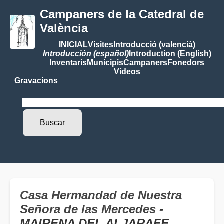
Campaners de la Catedral de
València
INICIAL
Visites
Introducció (valencià)
Introducción (español)
Introduction (English)
Inventaris
Municipis
Campaners
Fonedors
Vídeos
Gravacions
Casa Hermandad de Nuestra
Señora de las Mercedes
-
MAIRENA DEL ALJARAFE