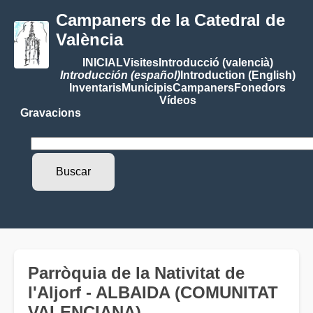
Campaners de la Catedral de
València
INICIAL
Visites
Introducció (valencià)
Introducción (español)
Introduction (English)
Inventaris
Municipis
Campaners
Fonedors
Vídeos
Gravacions
Parròquia de la Nativitat de
l'Aljorf - ALBAIDA (COMUNITAT
VALENCIANA)