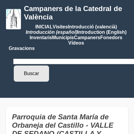
Campaners de la Catedral de
València
INICIAL
Visites
Introducció (valencià)
Introducción (español)
Introduction (English)
Inventaris
Municipis
Campaners
Fonedors
Vídeos
Gravacions
Parroquia de Santa María de
Orbaneja del Castillo - VALLE
DE SEDANO (CASTILLA Y