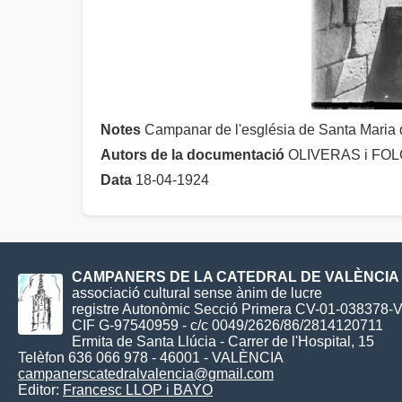
Notes
Campanar de l'església de Santa Maria 
Autors de la documentació
OLIVERAS i FOLCH,
Data
18-04-1924
CAMPANERS DE LA CATEDRAL DE VALÈNCIA
associació cultural sense ànim de lucre
registre Autonòmic Secció Primera CV-01-038378-
CIF G-97540959 - c/c 0049/2626/86/2814120711
Ermita de Santa Llúcia - Carrer de l'Hospital, 15
Telèfon 636 066 978 - 46001 - VALÈNCIA
campanerscatedralvalencia@gmail.com
Editor:
Francesc LLOP i BAYO