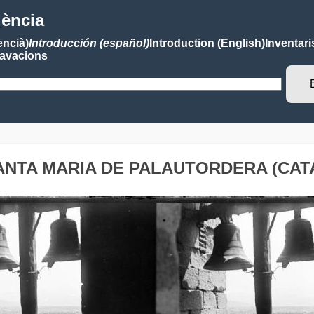
lència
encià)
Introducción (español)
Introduction (English)
Inventari
avacions
- SANTA MARIA DE PALAUTORDERA (CA