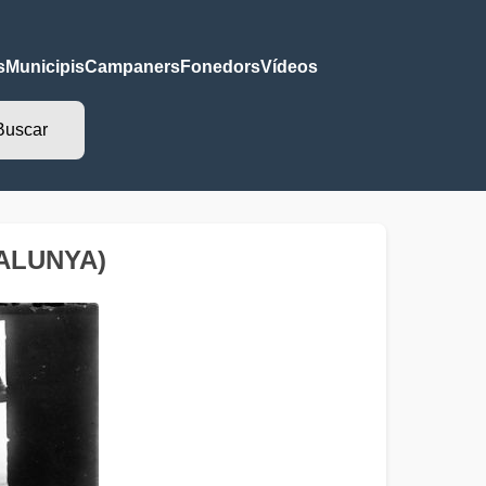
s
Municipis
Campaners
Fonedors
Vídeos
TALUNYA)