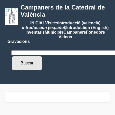
Campaners de la Catedral de
València
INICIAL
Visites
Introducció (valencià)
Introducción (español)
Introduction (English)
Inventaris
Municipis
Campaners
Fonedors
Vídeos
Gravacions