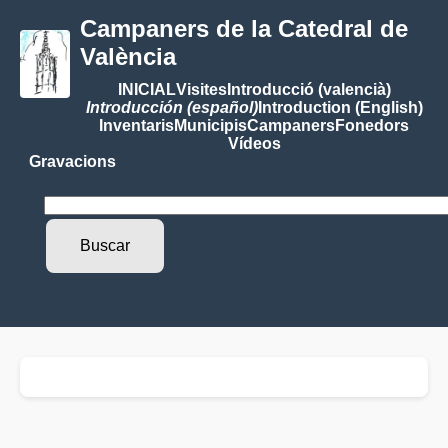
Campaners de la Catedral de
València
INICIAL
Visites
Introducció (valencià)
Introducción (español)
Introduction (English)
Inventaris
Municipis
Campaners
Fonedors
Vídeos
Gravacions