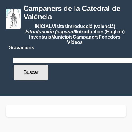
Campaners de la Catedral de
València
INICIAL
Visites
Introducció (valencià)
Introducción (español)
Introduction (English)
Inventaris
Municipis
Campaners
Fonedors
Vídeos
Gravacions