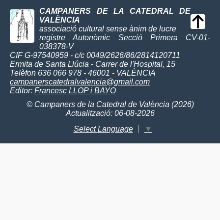
CAMPANERS DE LA CATEDRAL DE
VALÈNCIA
associació cultural sense ànim de lucre
registre Autonòmic Secció Primera CV-01-
038378-V
CIF G-97540959 - c/c 0049/2626/86/2814120711
Ermita de Santa Llúcia - Carrer de l'Hospital, 15
Telèfon 636 066 978 - 46001 - VALÈNCIA
campanerscatedralvalencia@gmail.com
Editor:
Francesc LLOP i BAYO
© Campaners de la Catedral de València (2026)
Actualització: 06-08-2026
Select Language
▼