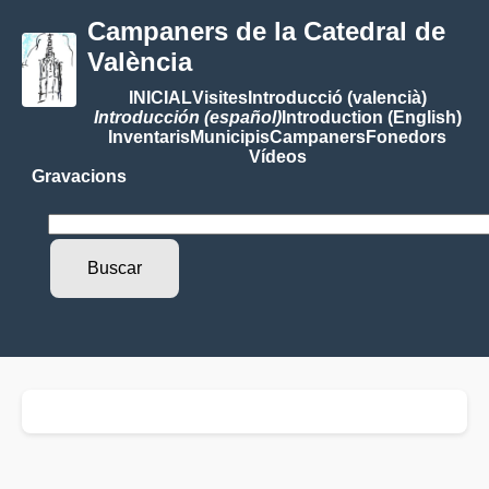
Campaners de la Catedral de
València
INICIAL
Visites
Introducció (valencià)
Introducción (español)
Introduction (English)
Inventaris
Municipis
Campaners
Fonedors
Vídeos
Gravacions