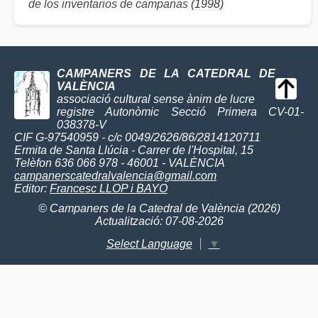
de los inventarios de campanas
(1998)
CAMPANERS DE LA CATEDRAL DE
VALÈNCIA
associació cultural sense ànim de lucre
registre Autonòmic Secció Primera CV-01-
038378-V
CIF G-97540959 - c/c 0049/2626/86/2814120711
Ermita de Santa Llúcia - Carrer de l'Hospital, 15
Telèfon 636 066 978 - 46001 - VALÈNCIA
campanerscatedralvalencia@gmail.com
Editor:
Francesc LLOP i BAYO
© Campaners de la Catedral de València (2026)
Actualització: 07-08-2026
Select Language
▼