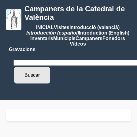
Campaners de la Catedral de
València
INICIAL
Visites
Introducció (valencià)
Introducción (español)
Introduction (English)
Inventaris
Municipis
Campaners
Fonedors
Vídeos
Gravacions