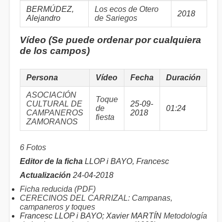
BERMÚDEZ,
Los ecos de Otero
2018
Alejandro
de Sariegos
Vídeo (Se puede ordenar por cualquiera
de los campos)
Persona
Vídeo
Fecha
Duración
ASOCIACIÓN
Toque
CULTURAL DE
25-09-
de
01:24
CAMPANEROS
2018
fiesta
ZAMORANOS
6 Fotos
Editor de la ficha
LLOP i BAYO, Francesc
Actualización
24-04-2018
Ficha reducida (PDF)
CERECINOS DEL CARRIZAL: Campanas,
campaneros y toques
Francesc LLOP i BAYO; Xavier MARTÍN
Metodología