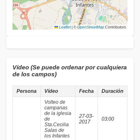
Leaflet
|
©
OpenStreetMap
Contributors
Vídeo (Se puede ordenar por cualquiera
de los campos)
Persona
Vídeo
Fecha
Duración
Volteo de
campanas
de la iglesia
27-03-
de
03:00
2017
Sta.Cecilia
Salas de
los Infantes