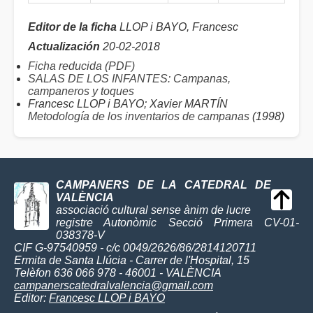
Editor de la ficha
LLOP i BAYO, Francesc
Actualización
20-02-2018
Ficha reducida (PDF)
SALAS DE LOS INFANTES: Campanas,
campaneros y toques
Francesc LLOP i BAYO; Xavier MARTÍN
Metodología de los inventarios de campanas
(1998)
CAMPANERS DE LA CATEDRAL DE
VALÈNCIA
associació cultural sense ànim de lucre
registre Autonòmic Secció Primera CV-01-
038378-V
CIF G-97540959 - c/c 0049/2626/86/2814120711
Ermita de Santa Llúcia - Carrer de l'Hospital, 15
Telèfon 636 066 978 - 46001 - VALÈNCIA
campanerscatedralvalencia@gmail.com
Editor:
Francesc LLOP i BAYO