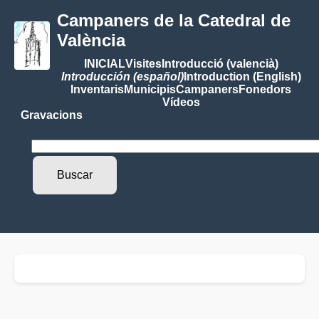
Campaners de la Catedral de
València
INICIAL
Visites
Introducció (valencià)
Introducción (español)
Introduction (English)
Inventaris
Municipis
Campaners
Fonedors
Vídeos
Gravacions