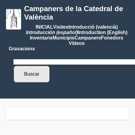
Campaners de la Catedral de
València
INICIAL
Visites
Introducció (valencià)
Introducción (español)
Introduction (English)
Inventaris
Municipis
Campaners
Fonedors
Vídeos
Gravacions