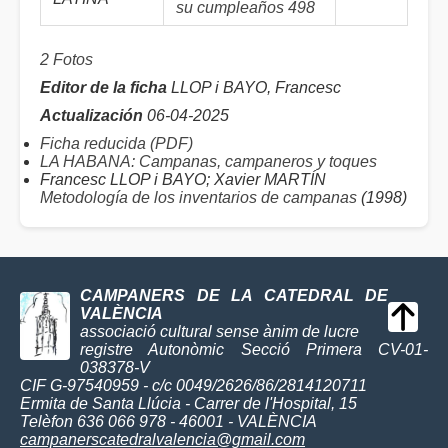
su cumpleaños 498
2 Fotos
Editor de la ficha
LLOP i BAYO, Francesc
Actualización
06-04-2025
Ficha reducida (PDF)
LA HABANA: Campanas, campaneros y toques
Francesc LLOP i BAYO; Xavier MARTÍN
Metodología de los inventarios de campanas
(1998)
CAMPANERS DE LA CATEDRAL DE
VALÈNCIA
associació cultural sense ànim de lucre
registre Autonòmic Secció Primera CV-01-
038378-V
CIF G-97540959 - c/c 0049/2626/86/2814120711
Ermita de Santa Llúcia - Carrer de l'Hospital, 15
Telèfon 636 066 978 - 46001 - VALÈNCIA
campanerscatedralvalencia@gmail.com