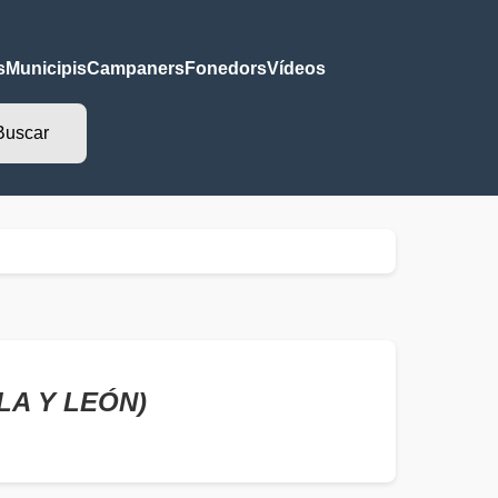
s
Municipis
Campaners
Fonedors
Vídeos
LLA Y LEÓN)