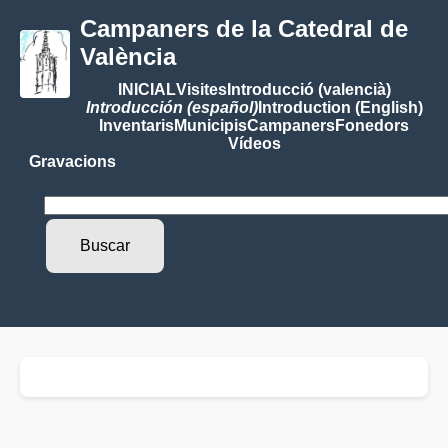
Campaners de la Catedral de
València
INICIAL
Visites
Introducció (valencià)
Introducción (español)
Introduction (English)
Inventaris
Municipis
Campaners
Fonedors
Vídeos
Gravacions