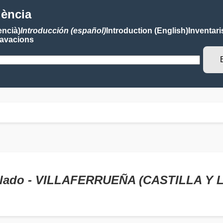
lència
encià)
Introducción (español)
Introduction (English)
Inventari
avacions
ollado - VILLAFERRUEÑA (CASTILLA Y 