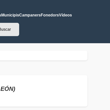
s
Municipis
Campaners
Fonedors
Vídeos
LEÓN)