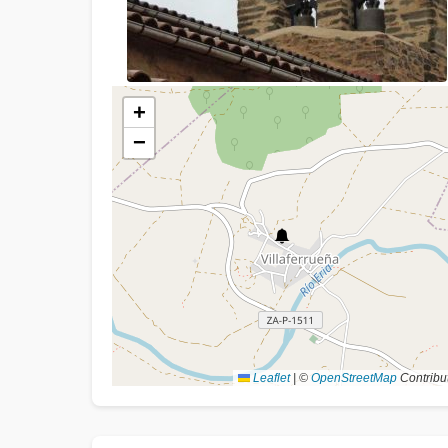
+
−
Leaflet
|
©
OpenStreetMap
Contribu