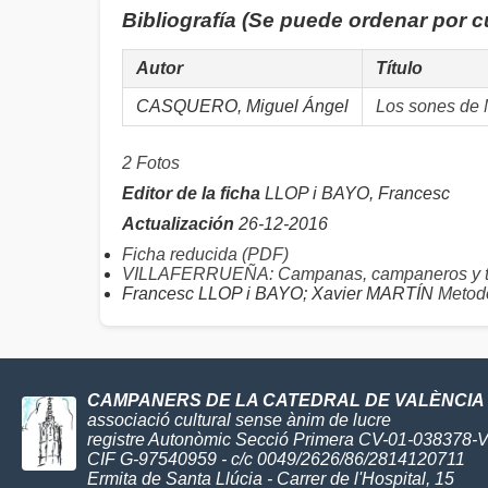
Bibliografía (Se puede ordenar por 
Autor
Título
CASQUERO, Miguel Ángel
Los sones de 
2 Fotos
Editor de la ficha
LLOP i BAYO, Francesc
Actualización
26-12-2016
Ficha reducida (PDF)
VILLAFERRUEÑA: Campanas, campaneros y 
Francesc LLOP i BAYO; Xavier MARTÍN
Metodo
CAMPANERS DE LA CATEDRAL DE VALÈNCIA
associació cultural sense ànim de lucre
registre Autonòmic Secció Primera CV-01-038378-
CIF G-97540959 - c/c 0049/2626/86/2814120711
Ermita de Santa Llúcia - Carrer de l'Hospital, 15