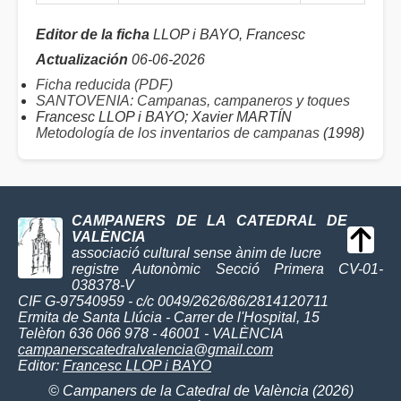
Editor de la ficha
LLOP i BAYO, Francesc
Actualización
06-06-2026
Ficha reducida (PDF)
SANTOVENIA: Campanas, campaneros y toques
Francesc LLOP i BAYO; Xavier MARTÍN
Metodología de los inventarios de campanas
(1998)
CAMPANERS DE LA CATEDRAL DE
VALÈNCIA
associació cultural sense ànim de lucre
registre Autonòmic Secció Primera CV-01-
038378-V
CIF G-97540959 - c/c 0049/2626/86/2814120711
Ermita de Santa Llúcia - Carrer de l'Hospital, 15
Telèfon 636 066 978 - 46001 - VALÈNCIA
campanerscatedralvalencia@gmail.com
Editor:
Francesc LLOP i BAYO
© Campaners de la Catedral de València (2026)