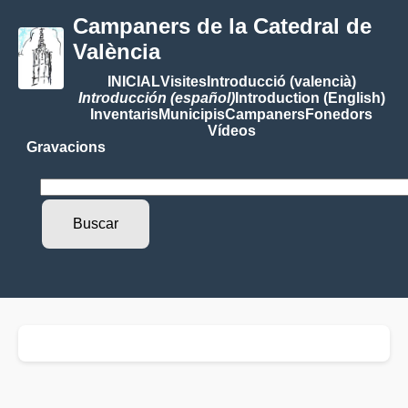
Campaners de la Catedral de
València
INICIAL
Visites
Introducció (valencià)
Introducción (español)
Introduction (English)
Inventaris
Municipis
Campaners
Fonedors
Vídeos
Gravacions