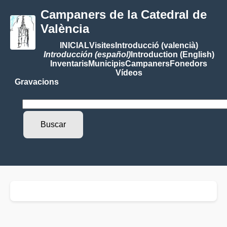
Campaners de la Catedral de
València
INICIAL
Visites
Introducció (valencià)
Introducción (español)
Introduction (English)
Inventaris
Municipis
Campaners
Fonedors
Vídeos
Gravacions