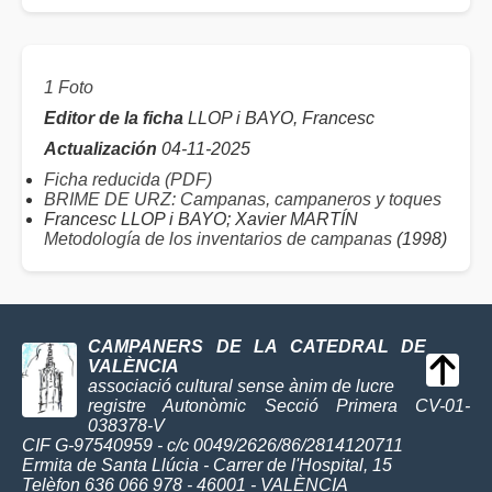
1 Foto
Editor de la ficha
LLOP i BAYO, Francesc
Actualización
04-11-2025
Ficha reducida (PDF)
BRIME DE URZ: Campanas, campaneros y toques
Francesc LLOP i BAYO; Xavier MARTÍN
Metodología de los inventarios de campanas
(1998)
CAMPANERS DE LA CATEDRAL DE
VALÈNCIA
associació cultural sense ànim de lucre
registre Autonòmic Secció Primera CV-01-
038378-V
CIF G-97540959 - c/c 0049/2626/86/2814120711
Ermita de Santa Llúcia - Carrer de l'Hospital, 15
Telèfon 636 066 978 - 46001 - VALÈNCIA