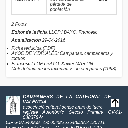
pérdida de
población
2 Fotos
Editor de la ficha
LLOP i BAYO, Francesc
Actualización
29-04-2016
Ficha reducida (PDF)
AYOÓ DE VIDRIALES: Campanas, campaneros y
toques
Francesc LLOP i BAYO; Xavier MARTÍN
Metodología de los inventarios de campanas
(1998)
CAMPANERS DE LA CATEDRAL DE
VALÈNCIA
associació cultural sense ànim de lucre
registre Autonòmic Secció Primera CV-01-
038378-V
CIF G-97540959 - c/c 0049/2626/86/2814120711
Ermita de Santa Llúcia - Carrer de l'Hospital, 15