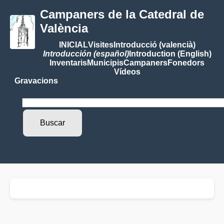
Campaners de la Catedral de
València
INICIAL
Visites
Introducció (valencià)
Introducción (español)
Introduction (English)
Inventaris
Municipis
Campaners
Fonedors
Vídeos
Gravacions