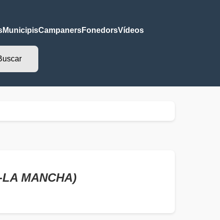
s
Municipis
Campaners
Fonedors
Vídeos
A-LA MANCHA)