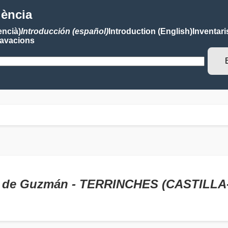
lència
encià)
Introducción (español)
Introduction (English)
Inventari
avacions
o de Guzmán - TERRINCHES (CASTILL