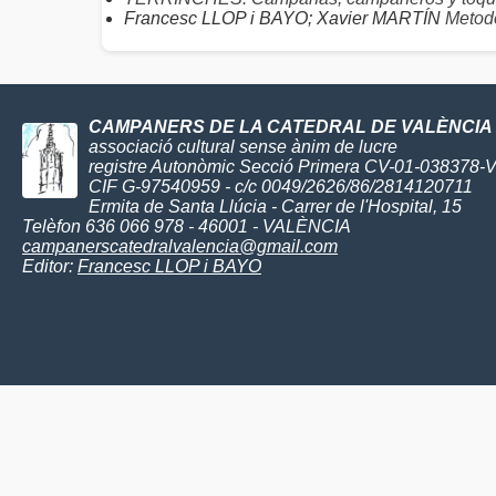
Francesc LLOP i BAYO; Xavier MARTÍN
Metodo
CAMPANERS DE LA CATEDRAL DE VALÈNCIA
associació cultural sense ànim de lucre
registre Autonòmic Secció Primera CV-01-038378-
CIF G-97540959 - c/c 0049/2626/86/2814120711
Ermita de Santa Llúcia - Carrer de l'Hospital, 15
Telèfon 636 066 978 - 46001 - VALÈNCIA
campanerscatedralvalencia@gmail.com
Editor:
Francesc LLOP i BAYO