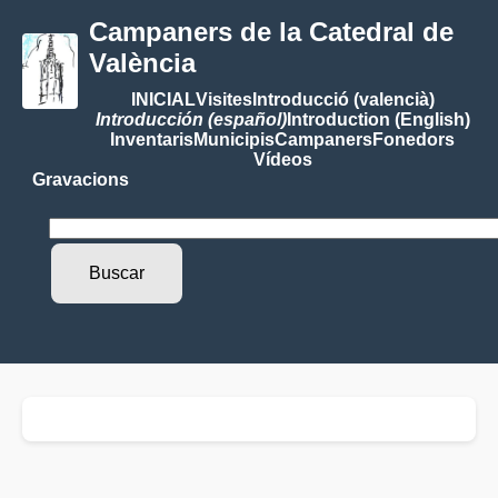
Campaners de la Catedral de
València
INICIAL
Visites
Introducció (valencià)
Introducción (español)
Introduction (English)
Inventaris
Municipis
Campaners
Fonedors
Vídeos
Gravacions