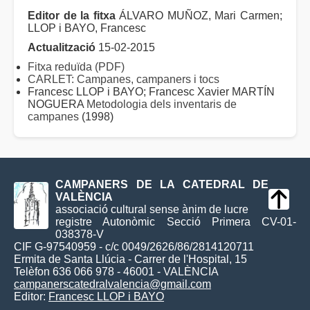
Editor de la fitxa
ÁLVARO MUÑOZ, Mari Carmen;
LLOP i BAYO, Francesc
Actualització
15-02-2015
Fitxa reduïda (PDF)
CARLET: Campanes, campaners i tocs
Francesc LLOP i BAYO; Francesc Xavier MARTÍN
NOGUERA
Metodologia dels inventaris de
campanes
(1998)
CAMPANERS DE LA CATEDRAL DE
VALÈNCIA
associació cultural sense ànim de lucre
registre Autonòmic Secció Primera CV-01-
038378-V
CIF G-97540959 - c/c 0049/2626/86/2814120711
Ermita de Santa Llúcia - Carrer de l'Hospital, 15
Telèfon 636 066 978 - 46001 - VALÈNCIA
campanerscatedralvalencia@gmail.com
Editor:
Francesc LLOP i BAYO