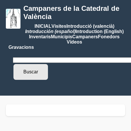
Campaners de la Catedral de
València
INICIAL
Visites
Introducció (valencià)
Introducción (español)
Introduction (English)
Inventaris
Municipis
Campaners
Fonedors
Vídeos
Gravacions