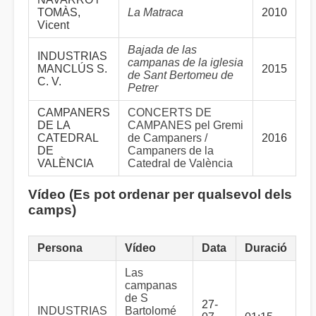
TOMÀS,
La Matraca
2010
Vicent
Bajada de las
INDUSTRIAS
campanas de la iglesia
MANCLÚS S.
2015
de Sant Bertomeu de
C. V.
Petrer
CAMPANERS
CONCERTS DE
DE LA
CAMPANES pel Gremi
CATEDRAL
de Campaners /
2016
DE
Campaners de la
VALÈNCIA
Catedral de València
Vídeo (Es pot ordenar per qualsevol dels
camps)
Persona
Vídeo
Data
Duració
Las
campanas
de S
27-
INDUSTRIAS
Bartolomé