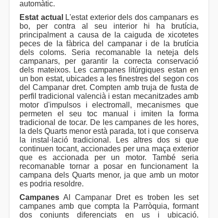
automàtic.
Estat actual
L'estat exterior dels dos campanars es
bo, per contra al seu interior hi ha brutícia,
principalment a causa de la caiguda de xicotetes
peces de la fàbrica del campanar i de la brutícia
dels coloms. Seria recomanable la neteja dels
campanars, per garantir la correcta conservació
dels mateixos. Les campanes litúrgiques estan en
un bon estat, ubicades a les finestres del segon cos
del Campanar dret. Compten amb truja de fusta de
perfil tradicional valencià i estan mecanitzades amb
motor d'impulsos i electromall, mecanismes que
permeten el seu toc manual i imiten la forma
tradicional de tocar. De les campanes de les hores,
la dels Quarts menor està parada, tot i que conserva
la instal·lació tradicional. Les altres dos si que
continuen tocant, accionades per una maça exterior
que es accionada per un motor. També seria
recomanable tornar a posar en funcionament la
campana dels Quarts menor, ja que amb un motor
es podria resoldre.
Campanes
Al Campanar Dret es troben les set
campanes amb que compta la Parròquia, formant
dos conjunts diferenciats en us i ubicació.