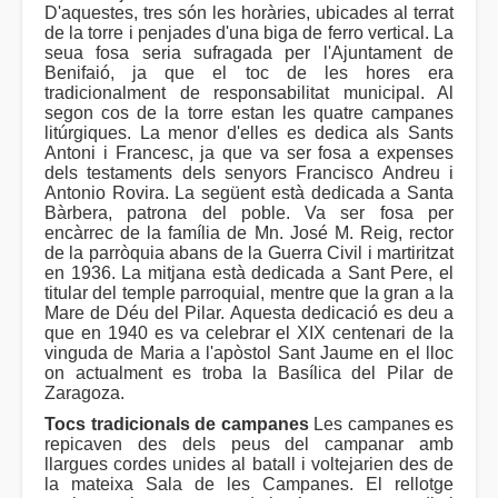
D'aquestes, tres són les horàries, ubicades al terrat
de la torre i penjades d'una biga de ferro vertical. La
seua fosa seria sufragada per l'Ajuntament de
Benifaió, ja que el toc de les hores era
tradicionalment de responsabilitat municipal. Al
segon cos de la torre estan les quatre campanes
litúrgiques. La menor d'elles es dedica als Sants
Antoni i Francesc, ja que va ser fosa a expenses
dels testaments dels senyors Francisco Andreu i
Antonio Rovira. La següent està dedicada a Santa
Bàrbera, patrona del poble. Va ser fosa per
encàrrec de la família de Mn. José M. Reig, rector
de la parròquia abans de la Guerra Civil i martiritzat
en 1936. La mitjana està dedicada a Sant Pere, el
titular del temple parroquial, mentre que la gran a la
Mare de Déu del Pilar. Aquesta dedicació es deu a
que en 1940 es va celebrar el XIX centenari de la
vinguda de Maria a l'apòstol Sant Jaume en el lloc
on actualment es troba la Basílica del Pilar de
Zaragoza.
Tocs tradicionals de campanes
Les campanes es
repicaven des dels peus del campanar amb
llargues cordes unides al batall i voltejarien des de
la mateixa Sala de les Campanes. El rellotge