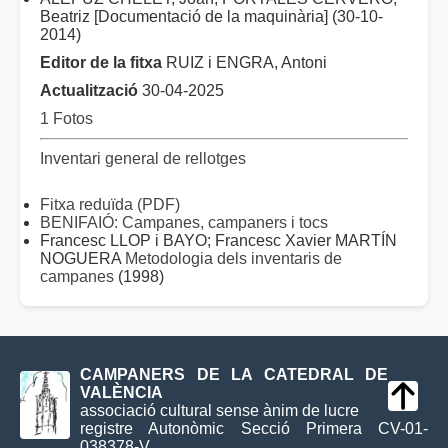
Beatriz [Documentació de la maquinària] (30-10-
2014)
Editor de la fitxa
RUIZ i ENGRA, Antoni
Actualització
30-04-2025
1 Fotos
Inventari general de rellotges
Fitxa reduïda (PDF)
BENIFAIÓ: Campanes, campaners i tocs
Francesc LLOP i BAYO; Francesc Xavier MARTÍN
NOGUERA
Metodologia dels inventaris de
campanes
(1998)
CAMPANERS DE LA CATEDRAL DE
VALÈNCIA
associació cultural sense ànim de lucre
registre Autonòmic Secció Primera CV-01-
038378-V