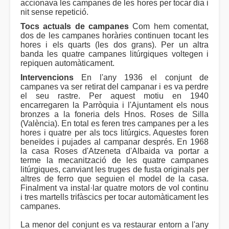
accionava les campanes de les hores per tocar dia i
nit sense repetició.
Tocs actuals de campanes
Com hem comentat,
dos de les campanes horàries continuen tocant les
hores i els quarts (les dos grans). Per un altra
banda les quatre campanes litúrgiques voltegen i
repiquen automàticament.
Intervencions
En l'any 1936 el conjunt de
campanes va ser retirat del campanar i es va perdre
el seu rastre. Per aquest motiu en 1940
encarregaren la Parròquia i l'Ajuntament els nous
bronzes a la foneria dels Hnos. Roses de Silla
(València). En total es feren tres campanes per a les
hores i quatre per als tocs litúrgics. Aquestes foren
beneïdes i pujades al campanar després. En 1968
la casa Roses d'Atzeneta d'Albaida va portar a
terme la mecanització de les quatre campanes
litúrgiques, canviant les truges de fusta originals per
altres de ferro que seguien el model de la casa.
Finalment va instal·lar quatre motors de vol continu
i tres martells trifàscics per tocar automàticament les
campanes.
La menor del conjunt es va restaurar entorn a l'any