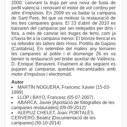
2000, canviant la truja per una nova de fusta de
perfil valencià i renovant el motor de vol continu per
altre d'impulsos. En 2009 es va badar la campana
de Sant Pere, fet que va motivar la restauració de
les tres campanes grans. El 23 d'abril de 2010 es
baixaren del campanar per ser netejades per dins i
fora, a més de canviar les truges de ferro, com ja
s'havia fet a la campana menor. El bronze trencat es
va refondre als tallers dels Hnos. Portilla de Gajano
(Cantabria). En setembre del mateix any tornaren
les campanes al poble i el diumenge 26 es va
beneir la restauració pel bisbe auxiliar de València,
D. Enrique Benavent. Finalment al dia següent es
pujaren al campanar, quedant mecanitzades amb
motor d'impulsos i electromall.
Autor
MARTÍN NOGUERA, Francesc Xavier (15-03-
1999)
LLOP i BAYO, Francesc (05-07-2007)
ABARCA, Javier [Aportació de fotografies de les
campanes restaurades] (09-09-2012)
ALEPUZ CHELET, Joan; PORTALÉS
CERVERÓ, Beatriz [Documentació de les
campanes] (30-10-2014)