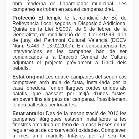
obra moderna de l´aparellador municipal. Les
campanes es troben en aquest campanar dret.
Protecció
El temple té la condició de Bé de
Rellevància Local segons la Disposició Addicional
Quinta de la Llei 5/2007, de 9 de febrer, de la
Generalitat, de modificació de la Llei 4/1998, d'11
de juny, del Patrimoni Cultural Valencià (DOCV
Núm. 5.449 / 13.02.2007). En conseqüència les
intervencions en les campanes han de ser
comunicades a la Direcció General de Cultura
adjuntant el projecte prèviament a l'inici dels
treballs.
Estat original
Les quatre campanes del segon cos
comptaven amb truja de fusta, instal·lada per la
casa fonedora. Tenien llargues cordes unides als
batalls, que passant per mitjà d'unes fustes,
arribaven fins als peus del campanar. Possiblement
tenien ballestes per tocar-les.
Estat anterior
Des de la mecanització de 2010 les
campanes litúrgiques estaven instal·lades a les
finestres amb truja de ferro de la casa Roses en un
regular estat de conservació i oxidades. Comptaven
a més amb martells trifàsics per al seu toc