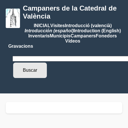
Campaners de la Catedral de
València
INICIAL
Visites
Introducció (valencià)
Introducción (español)
Introduction (English)
Inventaris
Municipis
Campaners
Fonedors
Vídeos
Gravacions