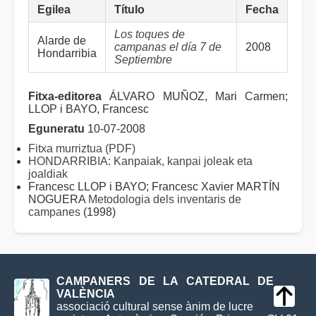
Egilea
Título
Fecha
Los toques de
Alarde de
campanas el día 7 de
2008
Hondarribia
Septiembre
Fitxa-editorea
ÁLVARO MUÑOZ, Mari Carmen;
LLOP i BAYO, Francesc
Eguneratu
10-07-2008
Fitxa murriztua (PDF)
HONDARRIBIA: Kanpaiak, kanpai joleak eta
joaldiak
Francesc LLOP i BAYO; Francesc Xavier MARTÍN
NOGUERA
Metodologia dels inventaris de
campanes
(1998)
CAMPANERS DE LA CATEDRAL DE
VALÈNCIA
associació cultural sense ànim de lucre