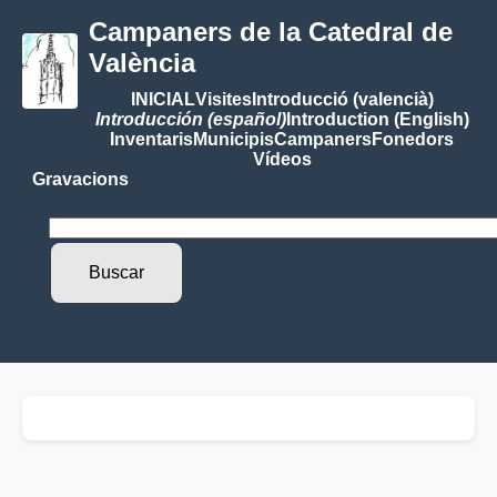
Campaners de la Catedral de
València
INICIAL
Visites
Introducció (valencià)
Introducción (español)
Introduction (English)
Inventaris
Municipis
Campaners
Fonedors
Vídeos
Gravacions