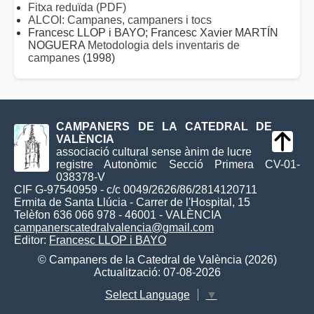
Fitxa reduïda (PDF)
ALCOI: Campanes, campaners i tocs
Francesc LLOP i BAYO; Francesc Xavier MARTÍN
NOGUERA
Metodologia dels inventaris de
campanes
(1998)
CAMPANERS DE LA CATEDRAL DE
VALÈNCIA
associació cultural sense ànim de lucre
registre Autonòmic Secció Primera CV-01-
038378-V
CIF G-97540959 - c/c 0049/2626/86/2814120711
Ermita de Santa Llúcia - Carrer de l'Hospital, 15
Telèfon 636 066 978 - 46001 - VALÈNCIA
campanerscatedralvalencia@gmail.com
Editor:
Francesc LLOP i BAYO
© Campaners de la Catedral de València (2026)
Actualització: 07-08-2026
Select Language
▼