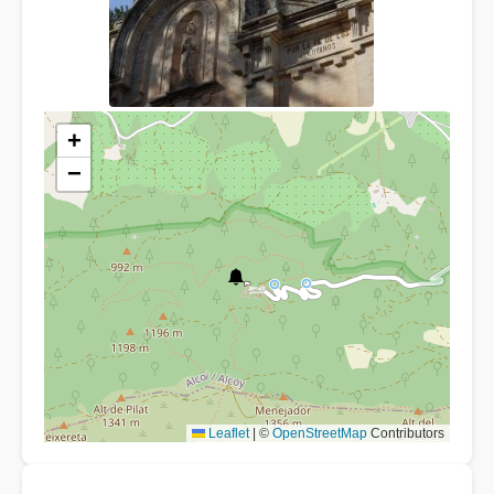
+
−
Leaflet
|
©
OpenStreetMap
Contributors