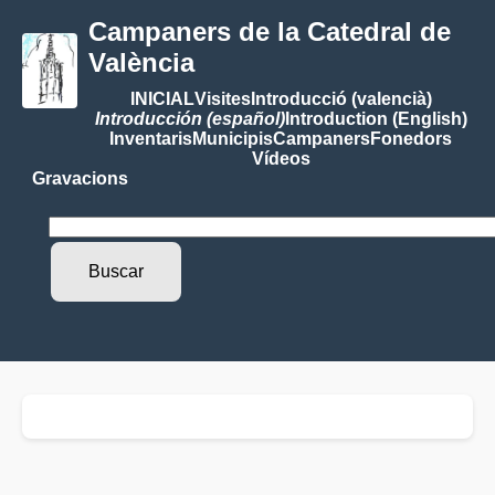
Campaners de la Catedral de
València
INICIAL
Visites
Introducció (valencià)
Introducción (español)
Introduction (English)
Inventaris
Municipis
Campaners
Fonedors
Vídeos
Gravacions