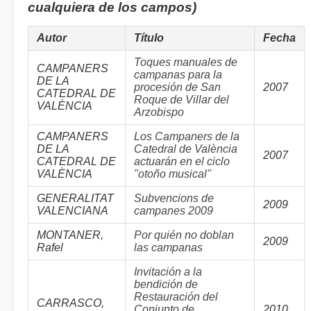
cualquiera de los campos)
Autor
Título
Fecha
Toques manuales de
CAMPANERS
campanas para la
DE LA
procesión de San
2007
CATEDRAL DE
Roque de Villar del
VALÈNCIA
Arzobispo
CAMPANERS
Los Campaners de la
DE LA
Catedral de València
2007
CATEDRAL DE
actuarán en el ciclo
VALÈNCIA
"otoño musical"
GENERALITAT
Subvencions de
2009
VALENCIANA
campanes 2009
MONTANER,
Por quién no doblan
2009
Rafel
las campanas
Invitación a la
bendición de
Restauración del
CARRASCO,
Conjunto de
2010