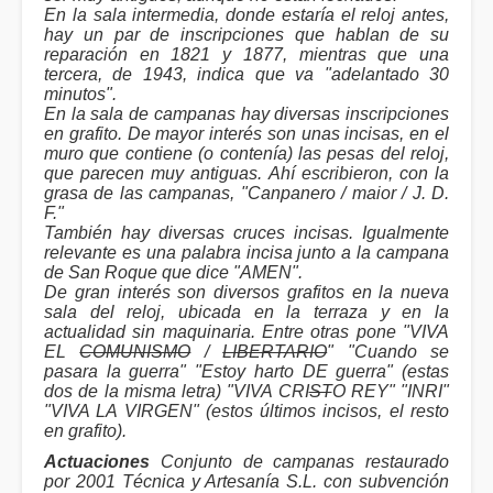
En la sala intermedia, donde estaría el reloj antes,
hay un par de inscripciones que hablan de su
reparación en 1821 y 1877, mientras que una
tercera, de 1943, indica que va "adelantado 30
minutos".
En la sala de campanas hay diversas inscripciones
en grafito. De mayor interés son unas incisas, en el
muro que contiene (o contenía) las pesas del reloj,
que parecen muy antiguas. Ahí escribieron, con la
grasa de las campanas, "Canpanero / maior / J. D.
F."
También hay diversas cruces incisas. Igualmente
relevante es una palabra incisa junto a la campana
de San Roque que dice "AMEN".
De gran interés son diversos grafitos en la nueva
sala del reloj, ubicada en la terraza y en la
actualidad sin maquinaria. Entre otras pone "VIVA
EL
COMUNISMO
/
LIBERTARIO
" "Cuando se
pasara la guerra" "Estoy harto DE guerra" (estas
dos de la misma letra) "VIVA CRI
ST
O REY" "INRI"
"VIVA LA VIRGEN" (estos últimos incisos, el resto
en grafito).
Actuaciones
Conjunto de campanas restaurado
por 2001 Técnica y Artesanía S.L. con subvención