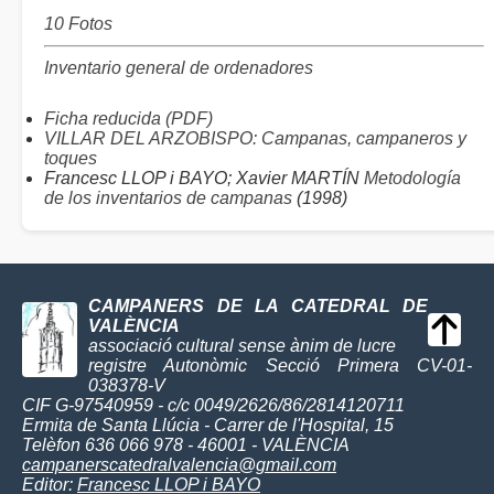
10 Fotos
Inventario general de ordenadores
Ficha reducida (PDF)
VILLAR DEL ARZOBISPO: Campanas, campaneros y
toques
Francesc LLOP i BAYO; Xavier MARTÍN
Metodología
de los inventarios de campanas
(1998)
CAMPANERS DE LA CATEDRAL DE
VALÈNCIA
associació cultural sense ànim de lucre
registre Autonòmic Secció Primera CV-01-
038378-V
CIF G-97540959 - c/c 0049/2626/86/2814120711
Ermita de Santa Llúcia - Carrer de l'Hospital, 15
Telèfon 636 066 978 - 46001 - VALÈNCIA
campanerscatedralvalencia@gmail.com
Editor:
Francesc LLOP i BAYO