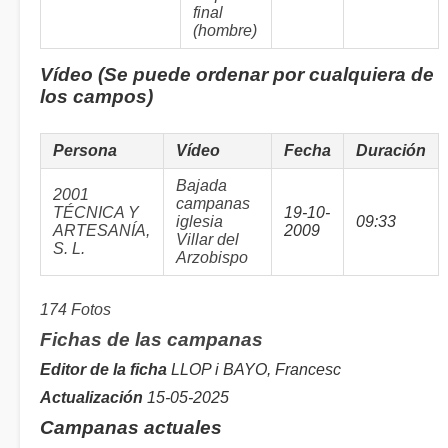
final
(hombre)
Vídeo (Se puede ordenar por cualquiera de
los campos)
Persona
Vídeo
Fecha
Duración
Bajada
2001
campanas
TÉCNICA Y
19-10-
iglesia
09:33
ARTESANÍA,
2009
Villar del
S. L.
Arzobispo
174 Fotos
Fichas de las campanas
Editor de la ficha
LLOP i BAYO, Francesc
Actualización
15-05-2025
Campanas actuales