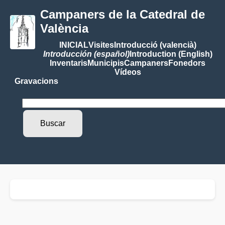
Campaners de la Catedral de
València
INICIAL
Visites
Introducció (valencià)
Introducción (español)
Introduction (English)
Inventaris
Municipis
Campaners
Fonedors
Vídeos
Gravacions