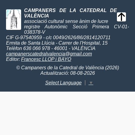
CAMPANERS DE LA CATEDRAL DE
VALÈNCIA
associació cultural sense ànim de lucre
registre Autonòmic Secció Primera CV-01-
038378-V
CIF G-97540959 - c/c 0049/2626/86/2814120711
Ermita de Santa Llúcia - Carrer de l'Hospital, 15
Telèfon 636 066 978 - 46001 - VALÈNCIA
campanerscatedralvalencia@gmail.com
Editor:
Francesc LLOP i BAYO
© Campaners de la Catedral de València (2026)
Actualització: 08-08-2026
Select Language
▼