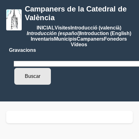
Campaners de la Catedral de
València
INICIAL
Visites
Introducció (valencià)
Introducción (español)
Introduction (English)
Inventaris
Municipis
Campaners
Fonedors
Vídeos
Gravacions