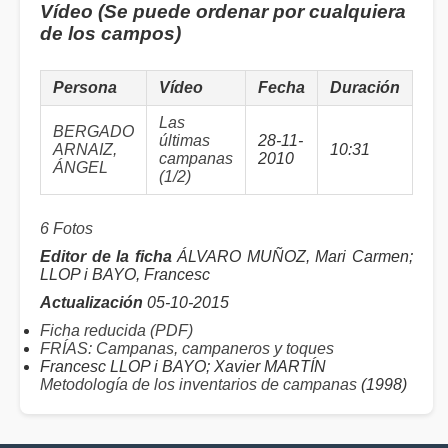
Vídeo (Se puede ordenar por cualquiera
de los campos)
Persona
Vídeo
Fecha
Duración
Las
BERGADO
últimas
28-11-
ARNAIZ,
10:31
campanas
2010
ÁNGEL
(1/2)
6 Fotos
Editor de la ficha
ÁLVARO MUÑOZ, Mari Carmen;
LLOP i BAYO, Francesc
Actualización
05-10-2015
Ficha reducida (PDF)
FRÍAS: Campanas, campaneros y toques
Francesc LLOP i BAYO; Xavier MARTÍN
Metodología de los inventarios de campanas
(1998)