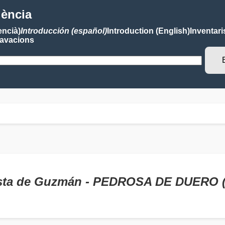
lència
encià)
Introducción (español)
Introduction (English)
Inventari
avacions
tista de Guzmán - PEDROSA DE DUERO