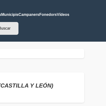
s
Municipis
Campaners
Fonedors
Vídeos
 (CASTILLA Y LEÓN)