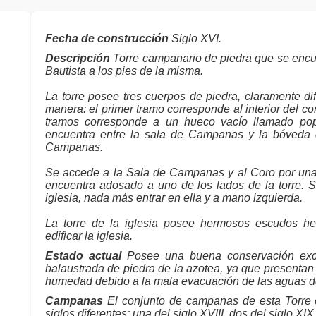
Fecha de construcción
Siglo XVI.
Descripción
Torre campanario de piedra que se encue
Bautista a los pies de la misma.
La torre posee tres cuerpos de piedra, claramente d
manera: el primer tramo corresponde al interior del co
tramos corresponde a un hueco vacío llamado pop
encuentra entre la sala de Campanas y la bóveda d
Campanas.
Se accede a la Sala de Campanas y al Coro por una 
encuentra adosado a uno de los lados de la torre. 
iglesia, nada más entrar en ella y a mano izquierda.
La torre de la iglesia posee hermosos escudos he
edificar la iglesia.
Estado actual
Posee una buena conservación exce
balaustrada de piedra de la azotea, ya que presentan
humedad debido a la mala evacuación de las aguas de
Campanas
El conjunto de campanas de esta Torre 
siglos diferentes: una del siglo XVIII, dos del siglo XI