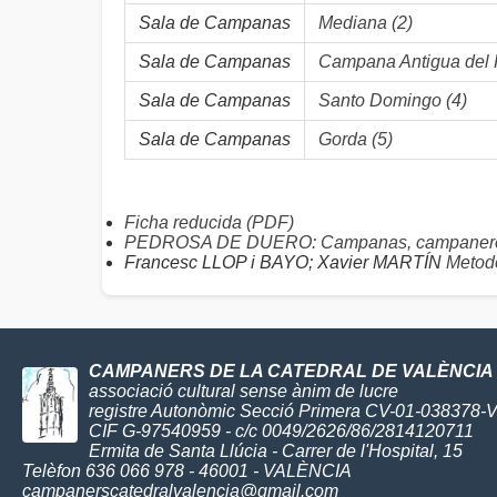
Sala de Campanas
Mediana (2)
Sala de Campanas
Campana Antigua del R
Sala de Campanas
Santo Domingo (4)
Sala de Campanas
Gorda (5)
Ficha reducida (PDF)
PEDROSA DE DUERO: Campanas, campaneros
Francesc LLOP i BAYO; Xavier MARTÍN
Metodo
CAMPANERS DE LA CATEDRAL DE VALÈNCIA
associació cultural sense ànim de lucre
registre Autonòmic Secció Primera CV-01-038378-
CIF G-97540959 - c/c 0049/2626/86/2814120711
Ermita de Santa Llúcia - Carrer de l'Hospital, 15
Telèfon 636 066 978 - 46001 - VALÈNCIA
campanerscatedralvalencia@gmail.com