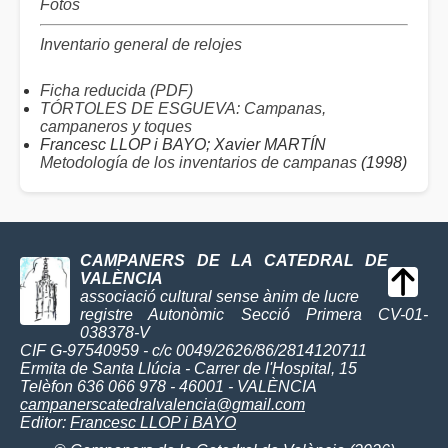
Fotos
Inventario general de relojes
Ficha reducida (PDF)
TÓRTOLES DE ESGUEVA: Campanas,
campaneros y toques
Francesc LLOP i BAYO; Xavier MARTÍN
Metodología de los inventarios de campanas
(1998)
CAMPANERS DE LA CATEDRAL DE
VALÈNCIA
associació cultural sense ànim de lucre
registre Autonòmic Secció Primera CV-01-
038378-V
CIF G-97540959 - c/c 0049/2626/86/2814120711
Ermita de Santa Llúcia - Carrer de l'Hospital, 15
Telèfon 636 066 978 - 46001 - VALÈNCIA
campanerscatedralvalencia@gmail.com
Editor:
Francesc LLOP i BAYO