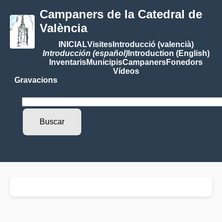
Campaners de la Catedral de
València
INICIAL
Visites
Introducció (valencià)
Introducción (español)
Introduction (English)
Inventaris
Municipis
Campaners
Fonedors
Vídeos
Gravacions