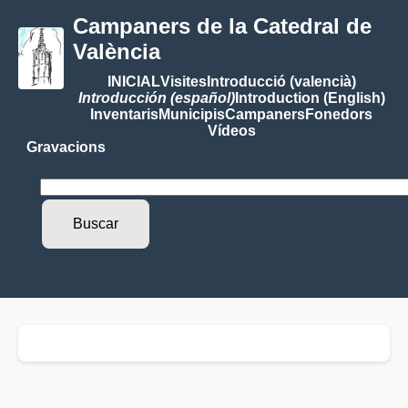
Campaners de la Catedral de
València
INICIAL
Visites
Introducció (valencià)
Introducción (español)
Introduction (English)
Inventaris
Municipis
Campaners
Fonedors
Vídeos
Gravacions