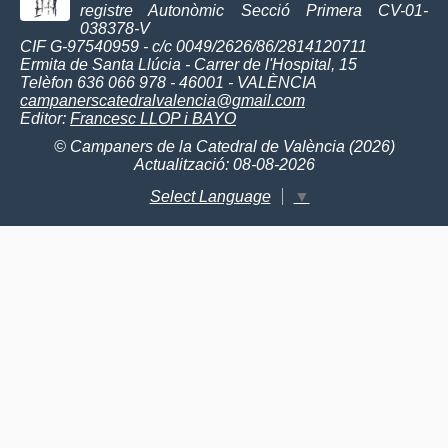
registre Autonòmic Secció Primera CV-01-
038378-V
CIF G-97540959 - c/c 0049/2626/86/2814120711
Ermita de Santa Llúcia - Carrer de l'Hospital, 15
Telèfon 636 066 978 - 46001 - VALÈNCIA
campanerscatedralvalencia@gmail.com
Editor:
Francesc LLOP i BAYO
© Campaners de la Catedral de València (2026)
Actualització: 08-08-2026
Select Language
▼