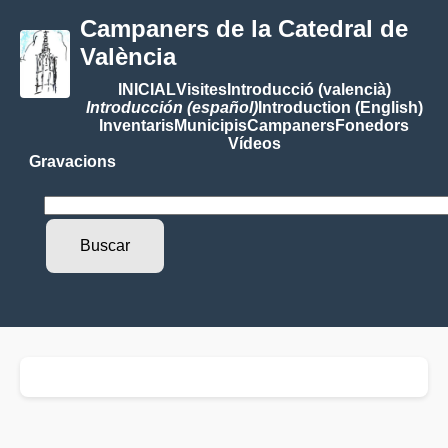
Campaners de la Catedral de
València
INICIAL
Visites
Introducció (valencià)
Introducción (español)
Introduction (English)
Inventaris
Municipis
Campaners
Fonedors
Vídeos
Gravacions