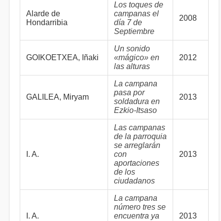
Los toques de
Alarde de
campanas el
2008
Hondarribia
día 7 de
Septiembre
Un sonido
GOIKOETXEA, Iñaki
«mágico» en
2012
las alturas
La campana
pasa por
GALILEA, Miryam
2013
soldadura en
Ezkio-Itsaso
Las campanas
de la parroquia
se arreglarán
I. A.
con
2013
aportaciones
de los
ciudadanos
La campana
número tres se
I. A.
encuentra ya
2013