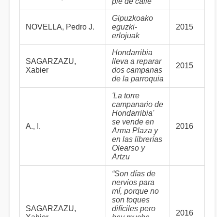
pie de calle
Gipuzkoako
NOVELLA, Pedro J.
eguzki-
2015
erlojuak
Hondarribia
SAGARZAZU,
lleva a reparar
2015
Xabier
dos campanas
de la parroquia
'La torre
campanario de
Hondarribia'
se vende en
A., I.
2016
Arma Plaza y
en las librerías
Olearso y
Artzu
“Son días de
nervios para
mí, porque no
son toques
SAGARZAZU,
difíciles pero
2016