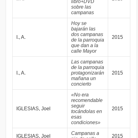
libro+DVD
sobre las
campanas
Hoy se
bajarán las
dos campanas
I., A.
2015
de la parroquia
que dan a la
calle Mayor
Las campanas
de la parroquia
I., A.
protagonizarán
2015
mañana un
concierto
«No era
recomendable
seguir
IGLESIAS, Joel
2015
tocándolas en
esas
condiciones»
Campanas a
IGLESIAS, Joel
2015