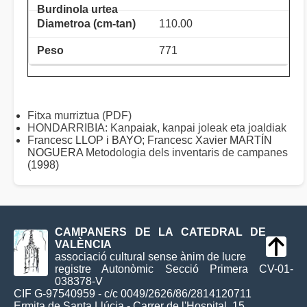
110.00
771
Fitxa murriztua (PDF)
HONDARRIBIA: Kanpaiak, kanpai joleak eta joaldiak
Francesc LLOP i BAYO; Francesc Xavier MARTÍN
NOGUERA
Metodologia dels inventaris de campanes
(1998)
CAMPANERS DE LA CATEDRAL DE
VALÈNCIA
associació cultural sense ànim de lucre
registre Autonòmic Secció Primera CV-01-
038378-V
CIF G-97540959 - c/c 0049/2626/86/2814120711
Ermita de Santa Llúcia - Carrer de l'Hospital, 15