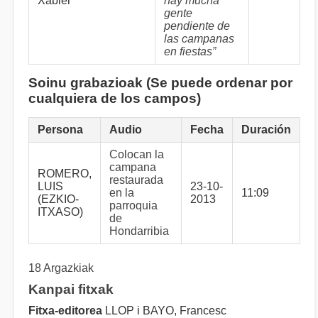
Xabier
hay mucha
gente
pendiente de
las campanas
en fiestas”
Soinu grabazioak (Se puede ordenar por
cualquiera de los campos)
Persona
Audio
Fecha
Duración
Colocan la
campana
ROMERO,
restaurada
LUIS
23-10-
en la
11:09
(EZKIO-
2013
parroquia
ITXASO)
de
Hondarribia
18 Argazkiak
Kanpai fitxak
Fitxa-editorea
LLOP i BAYO, Francesc