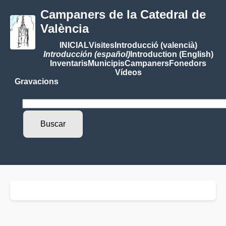
Campaners de la Catedral de
València
INICIAL
Visites
Introducció (valencià)
Introducción (español)
Introduction (English)
Inventaris
Municipis
Campaners
Fonedors
Vídeos
Gravacions