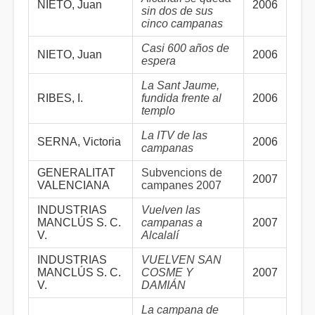
NIETO, Juan
2006
sin dos de sus
cinco campanas
Casi 600 años de
NIETO, Juan
2006
espera
La Sant Jaume,
RIBES, I.
fundida frente al
2006
templo
La ITV de las
SERNA, Victoria
2006
campanas
GENERALITAT
Subvencions de
2007
VALENCIANA
campanes 2007
INDUSTRIAS
Vuelven las
MANCLÚS S. C.
campanas a
2007
V.
Alcalalí
INDUSTRIAS
VUELVEN SAN
MANCLÚS S. C.
COSME Y
2007
V.
DAMIÁN
La campana de