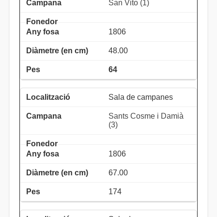
San Vito (1)
1806
48.00
64
Sala de campanes
Sants Cosme i Damià
(3)
1806
67.00
174