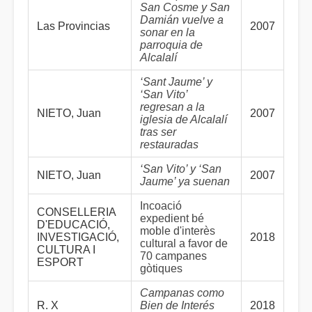
San Cosme y San
Damián vuelve a
Las Provincias
2007
sonar en la
parroquia de
Alcalalí
‘Sant Jaume’ y
‘San Vito’
regresan a la
NIETO, Juan
2007
iglesia de Alcalalí
tras ser
restauradas
‘San Vito’ y ‘San
NIETO, Juan
2007
Jaume’ ya suenan
Incoació
CONSELLERIA
expedient bé
D'EDUCACIÓ,
moble d'interès
INVESTIGACIÓ,
2018
cultural a favor de
CULTURA I
70 campanes
ESPORT
gòtiques
Campanas como
R. X
Bien de Interés
2018