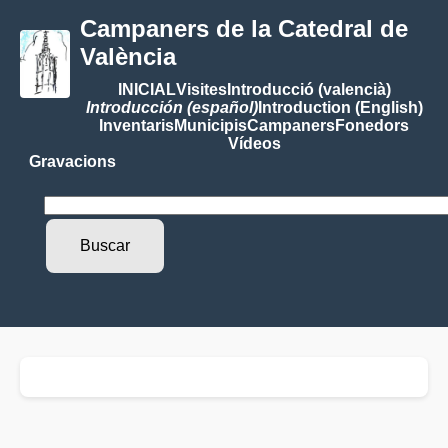
Campaners de la Catedral de
València
INICIAL
Visites
Introducció (valencià)
Introducción (español)
Introduction (English)
Inventaris
Municipis
Campaners
Fonedors
Vídeos
Gravacions