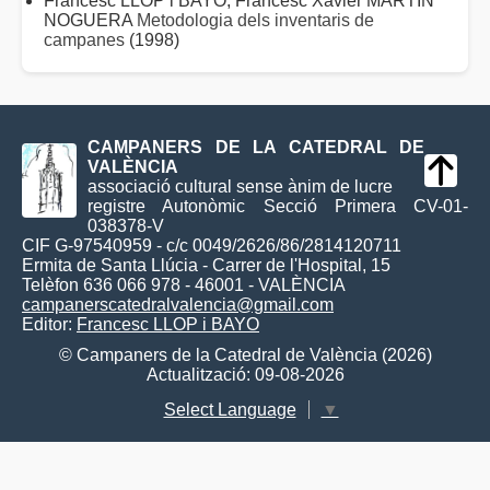
Francesc LLOP i BAYO; Francesc Xavier MARTÍN
NOGUERA
Metodologia dels inventaris de
campanes
(1998)
CAMPANERS DE LA CATEDRAL DE
VALÈNCIA
associació cultural sense ànim de lucre
registre Autonòmic Secció Primera CV-01-
038378-V
CIF G-97540959 - c/c 0049/2626/86/2814120711
Ermita de Santa Llúcia - Carrer de l'Hospital, 15
Telèfon 636 066 978 - 46001 - VALÈNCIA
campanerscatedralvalencia@gmail.com
Editor:
Francesc LLOP i BAYO
© Campaners de la Catedral de València (2026)
Actualització: 09-08-2026
Select Language
▼