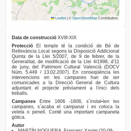
Leaflet
|
©
OpenStreetMap
Contributors
Data de construcció
XVIII-XIX
Protecció
El temple té la condició de Bé de
Rellevància Local segons la Disposició Addicional
Quinta de la Llei 5/2007, de 9 de febrer, de la
Generalitat, de modificació de la Llei 4/1998, d'11
de juny, del Patrimoni Cultural Valencià (DOCV
Núm. 5.449 / 13.02.2007). En conseqüència les
intervencions en les campanes han de ser
comunicades a la Direcció General de Cultura
adjuntant el projecte prèviament a l'inici dels
treballs.
Campanes
Entre 1806 -1808, s´instal•len les
campanes, s´acaba el campanar i es coloca la
veleta o penell. Conté una important campaneta
gótica.
Autor
MARTÍN NOGUERA, Francesc Xavier (20-09-