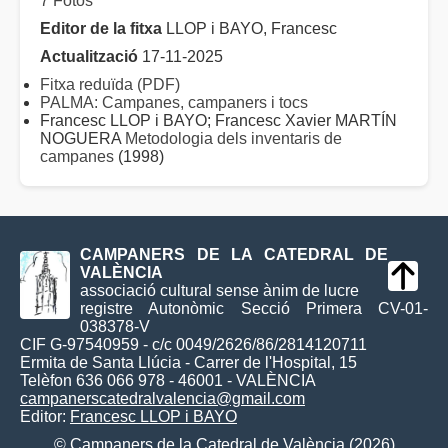
7 Fotos
Editor de la fitxa
LLOP i BAYO, Francesc
Actualització
17-11-2025
Fitxa reduïda (PDF)
PALMA: Campanes, campaners i tocs
Francesc LLOP i BAYO; Francesc Xavier MARTÍN
NOGUERA
Metodologia dels inventaris de
campanes
(1998)
CAMPANERS DE LA CATEDRAL DE
VALÈNCIA
associació cultural sense ànim de lucre
registre Autonòmic Secció Primera CV-01-
038378-V
CIF G-97540959 - c/c 0049/2626/86/2814120711
Ermita de Santa Llúcia - Carrer de l'Hospital, 15
Telèfon 636 066 978 - 46001 - VALÈNCIA
campanerscatedralvalencia@gmail.com
Editor:
Francesc LLOP i BAYO
© Campaners de la Catedral de València (2026)