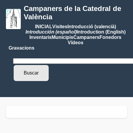
Campaners de la Catedral de
València
INICIAL
Visites
Introducció (valencià)
Introducción (español)
Introduction (English)
Inventaris
Municipis
Campaners
Fonedors
Vídeos
Gravacions