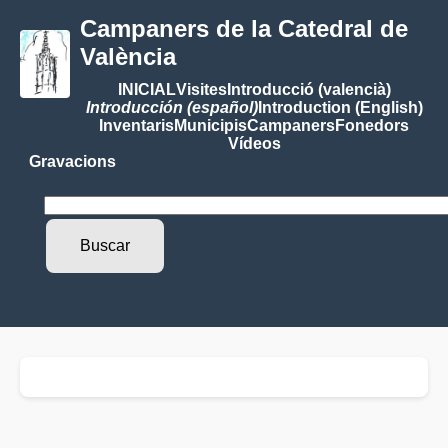
Campaners de la Catedral de
València
INICIAL
Visites
Introducció (valencià)
Introducción (español)
Introduction (English)
Inventaris
Municipis
Campaners
Fonedors
Vídeos
Gravacions