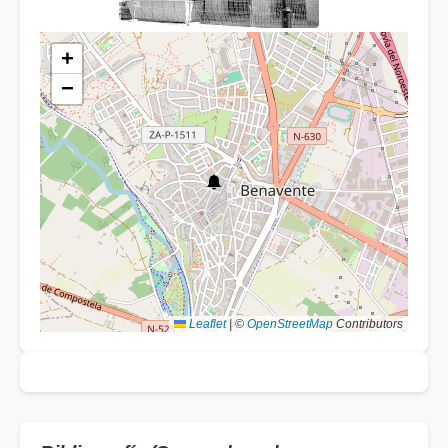
+
−
Leaflet
|
©
OpenStreetMap
Contributors