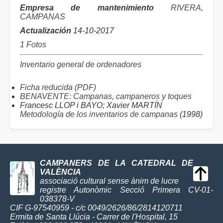
Empresa de mantenimiento
RIVERA,
CAMPANAS
Actualización
14-10-2017
1 Fotos
Inventario general de ordenadores
Ficha reducida (PDF)
BENAVENTE: Campanas, campaneros y toques
Francesc LLOP i BAYO; Xavier MARTÍN
Metodología de los inventarios de campanas
(1998)
CAMPANERS DE LA CATEDRAL DE
VALÈNCIA
associació cultural sense ànim de lucre
registre Autonòmic Secció Primera CV-01-
038378-V
CIF G-97540959 - c/c 0049/2626/86/2814120711
Ermita de Santa Llúcia - Carrer de l'Hospital, 15