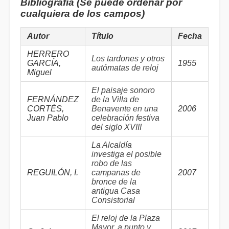
Bibliografía (Se puede ordenar por
cualquiera de los campos)
Autor
Título
Fecha
HERRERO
Los tardones y otros
GARCÍA,
1955
autómatas de reloj
Miguel
El paisaje sonoro
FERNÁNDEZ
de la Villa de
CORTÉS,
Benavente en una
2006
Juan Pablo
celebración festiva
del siglo XVIII
La Alcaldía
investiga el posible
robo de las
REGUILÓN, I.
campanas de
2007
bronce de la
antigua Casa
Consistorial
El reloj de la Plaza
Mayor, a punto y