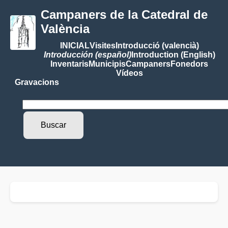
Campaners de la Catedral de
València
INICIAL
Visites
Introducció (valencià)
Introducción (español)
Introduction (English)
Inventaris
Municipis
Campaners
Fonedors
Vídeos
Gravacions