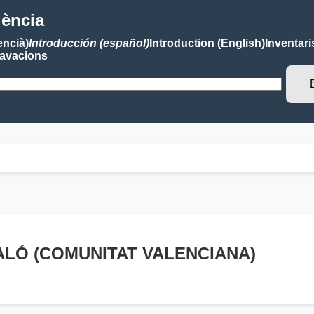
lència
encià)
Introducción (español)
Introduction (English)
Inventari
avacions
- XALÓ (COMUNITAT VALENCIANA)