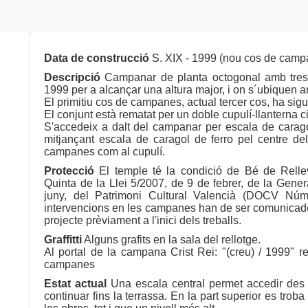
Data de construcció
S. XIX - 1999 (nou cos de camp
Descripció
Campanar de planta octogonal amb tres c
1999 per a alcançar una altura major, i on s´ubiquen 
El primitiu cos de campanes, actual tercer cos, ha sigu
El conjunt està rematat per un doble cupulí-llanterna c
S'accedeix a dalt del campanar per escala de carago
mitjançant escala de caragol de ferro pel centre de
campanes com al cupulí.
Protecció
El temple té la condició de Bé de Relle
Quinta de la Llei 5/2007, de 9 de febrer, de la Genera
juny, del Patrimoni Cultural Valencià (DOCV Núm
intervencions en les campanes han de ser comunicades
projecte prèviament a l'inici dels treballs.
Graffitti
Alguns grafits en la sala del rellotge.
Al portal de la campana Crist Rei: "(creu) / 1999" r
campanes
Estat actual
Una escala central permet accedir des 
continuar fins la terrassa. En la part superior es tro