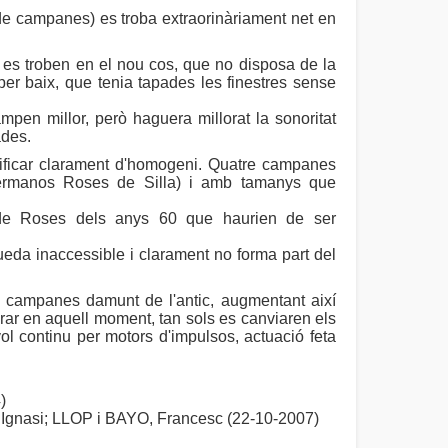
 de campanes) es troba extraorinàriament net en
s troben en el nou cos, que no disposa de la
 per baix, que tenia tapades les finestres sense
mpen millor, però haguera millorat la sonoritat
ades.
ficar clarament d'homogeni. Quatre campanes
Hermanos Roses de Silla) i amb tamanys que
 de Roses dels anys 60 que haurien de ser
eda inaccessible i clarament no forma part del
 campanes damunt de l'antic, augmentant així
rar en aquell moment, tan sols es canviaren els
ol continu per motors d'impulsos, actuació feta
)
asi; LLOP i BAYO, Francesc (22-10-2007)