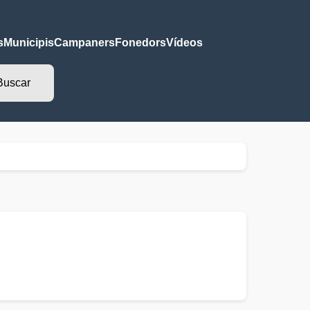
s
Municipis
Campaners
Fonedors
Vídeos