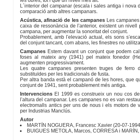
les obres, tot i que un nivell més alt.
L´interior del campanar (escala i sales antiga i nova
comparació amb altres campanars.
Acústica, afinació de les campanes
Les campanes e
caixa de ressonància de l'anterior, existent un nivell
campana, per augmentar la sonoritat del conjunt.
Probablement, amb l'elevació actual, els sons s'esca
del conjunt tancant, com abans, les finestres no utilitz
Campanes
Estem davant un conjunt que podem cali
foses al mateix any (1941) pel mateix fonedor (
augmenten progressivament.
Les quatre campanes presenten truges de ferro
substituïdes per les tradicionals de fusta.
Per altra banda està el campanó de les hores, que qu
conjunt de 1941, sent probablement més antiga.
Intervencions
El 1999 es construeix un nou cos de
l'altura del campanar. Les campanes no es van restau
electromalls antics per uns de nous i els motors de v
per Industrias Manclús.
Autor
MARTÍN NOGUERA, Francesc Xavier (20-07-1994
BUIGUES METOLA, Marcos, CORRESA i MARÍN, Ign