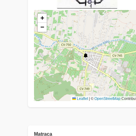
+
−
Leaflet
|
©
OpenStreetMap
Contribu
Matraca