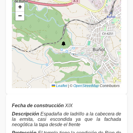
+
−
Leaflet
|
©
OpenStreetMap
Contributors
Fecha de construcción
XIX
Descripción
Espadaña de ladrillo a la cabecera de
la ermita, casi escondida ya que la fachada
neogótica la tapa desde el frente
Protección
El templo tiene la condición de Bien de