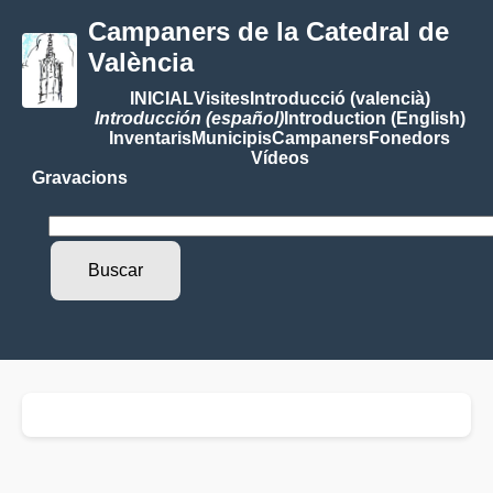
Campaners de la Catedral de
València
INICIAL
Visites
Introducció (valencià)
Introducción (español)
Introduction (English)
Inventaris
Municipis
Campaners
Fonedors
Vídeos
Gravacions