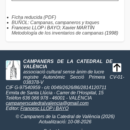
Ficha reducida (PDF)
BUÑOL: Campanas, campaneros y toques
Francesc LLOP i BAYO; Xavier MARTÍN
Metodología de los inventarios de campanas
(1998)
CAMPANERS DE LA CATEDRAL DE
VALÈNCIA
associació cultural sense ànim de lucre
registre Autonòmic Secció Primera CV-01-
038378-V
CIF G-97540959 - c/c 0049/2626/86/2814120711
Ermita de Santa Llúcia - Carrer de l'Hospital, 15
Telèfon 636 066 978 - 46001 - VALÈNCIA
campanerscatedralvalencia@gmail.com
Editor:
Francesc LLOP i BAYO
© Campaners de la Catedral de València (2026)
Actualització: 10-08-2026