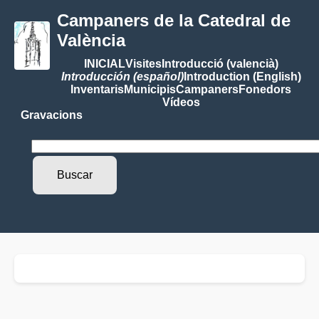
Campaners de la Catedral de
València
INICIAL
Visites
Introducció (valencià)
Introducción (español)
Introduction (English)
Inventaris
Municipis
Campaners
Fonedors
Vídeos
Gravacions