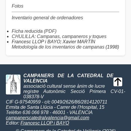
Fotos
Inventario general de ordenadores
Ficha reducida (PDF)
CHULILLA: Campanas, campaneros y toques
Francesc LLOP i BAYO; Xavier MARTÍN
Metodología de los inventarios de campanas
(1998)
CAMPANERS DE LA CATEDRAL DE
VALÈNCIA
associació cultural sense ànim de lucre
registre Autonòmic Secció Primera CV-01-
038378-V
CIF G-97540959 - c/c 0049/2626/86/2814120711
Ermita de Santa Llúcia - Carrer de l'Hospital, 15
Telèfon 636 066 978 - 46001 - VALÈNCIA
campanerscatedralvalencia@gmail.com
Editor:
Francesc LLOP i BAYO