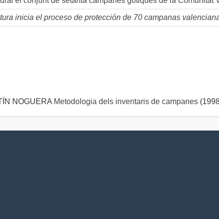
tural el conjunt de setanta campanes gòtiques de la Comunitat 
tura inicia el proceso de protección de 70 campanas valencianas
ARTÍN NOGUERA
Metodologia dels inventaris de campanes
(1998
V