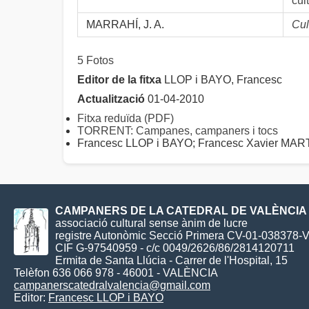
cul
MARRAHÍ, J. A.
Cul
5 Fotos
Editor de la fitxa
LLOP i BAYO, Francesc
Actualització
01-04-2010
Fitxa reduïda (PDF)
TORRENT: Campanes, campaners i tocs
Francesc LLOP i BAYO; Francesc Xavier M
CAMPANERS DE LA CATEDRAL DE VALÈNCIA
associació cultural sense ànim de lucre
registre Autonòmic Secció Primera CV-01-038378-
CIF G-97540959 - c/c 0049/2626/86/2814120711
Ermita de Santa Llúcia - Carrer de l'Hospital, 15
Telèfon 636 066 978 - 46001 - VALÈNCIA
campanerscatedralvalencia@gmail.com
Editor:
Francesc LLOP i BAYO