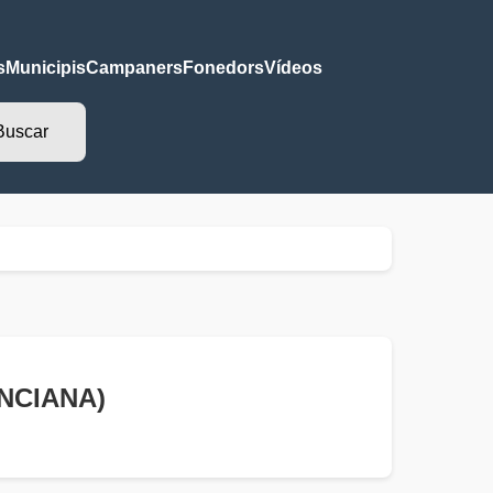
s
Municipis
Campaners
Fonedors
Vídeos
ENCIANA)