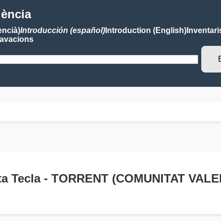
lència
encià)
Introducción (español)
Introduction (English)
Inventari
avacions
anta Tecla - TORRENT (COMUNITAT VAL