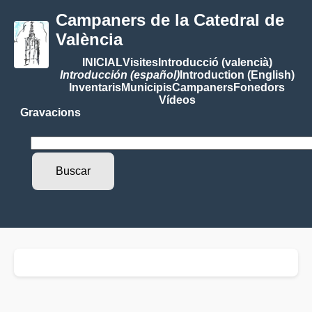
Campaners de la Catedral de
València
INICIAL
Visites
Introducció (valencià)
Introducción (español)
Introduction (English)
Inventaris
Municipis
Campaners
Fonedors
Vídeos
Gravacions