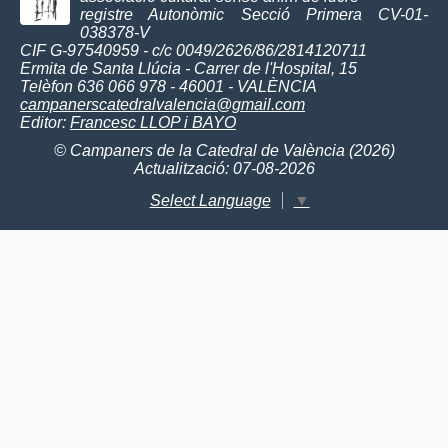
registre Autonòmic Secció Primera CV-01-
038378-V
CIF G-97540959 - c/c 0049/2626/86/2814120711
Ermita de Santa Llúcia - Carrer de l'Hospital, 15
Telèfon 636 066 978 - 46001 - VALÈNCIA
campanerscatedralvalencia@gmail.com
Editor:
Francesc LLOP i BAYO
© Campaners de la Catedral de València (2026)
Actualització: 07-08-2026
Select Language
▼