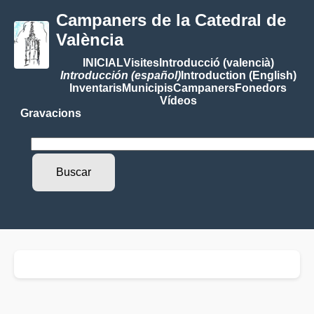
Campaners de la Catedral de
València
INICIAL
Visites
Introducció (valencià)
Introducción (español)
Introduction (English)
Inventaris
Municipis
Campaners
Fonedors
Vídeos
Gravacions