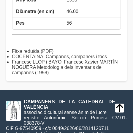
46.00
56
Fitxa reduïda (PDF)
COCENTAINA: Campanes, campaners i tocs
Francesc LLOP i BAYO; Francesc Xavier MARTÍN
NOGUERA
Metodologia dels inventaris de
campanes
(1998)
CAMPANERS DE LA CATEDRAL DE
VALÈNCIA
associació cultural sense ànim de lucre
registre Autonòmic Secció Primera CV-01-
038378-V
CIF G-97540959 - c/c 0049/2626/86/2814120711