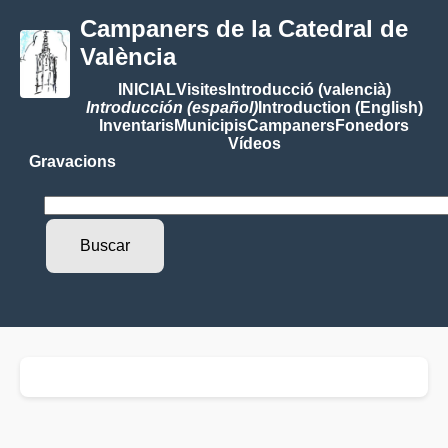
Campaners de la Catedral de
València
INICIAL
Visites
Introducció (valencià)
Introducción (español)
Introduction (English)
Inventaris
Municipis
Campaners
Fonedors
Vídeos
Gravacions