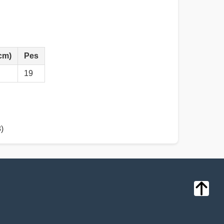
cm)
Pes
19
)