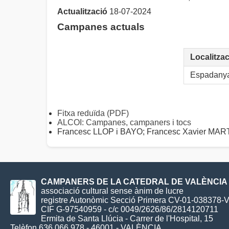
Actualització
18-07-2024
Campanes actuals
Localitzac
Espadany
Fitxa reduïda (PDF)
ALCOI: Campanes, campaners i tocs
Francesc LLOP i BAYO; Francesc Xavier M
CAMPANERS DE LA CATEDRAL DE VALÈNCIA
associació cultural sense ànim de lucre
registre Autonòmic Secció Primera CV-01-038378-
CIF G-97540959 - c/c 0049/2626/86/2814120711
Ermita de Santa Llúcia - Carrer de l'Hospital, 15
Telèfon 636 066 978 - 46001 - VALÈNCIA