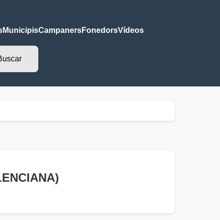
s
Municipis
Campaners
Fonedors
Vídeos
ALENCIANA)