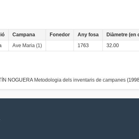
ió
Campana
Fonedor
Any fosa
Diàmetre (en 
a
Ave Maria (1)
1763
32.00
ARTÍN NOGUERA
Metodologia dels inventaris de campanes
(1998
V