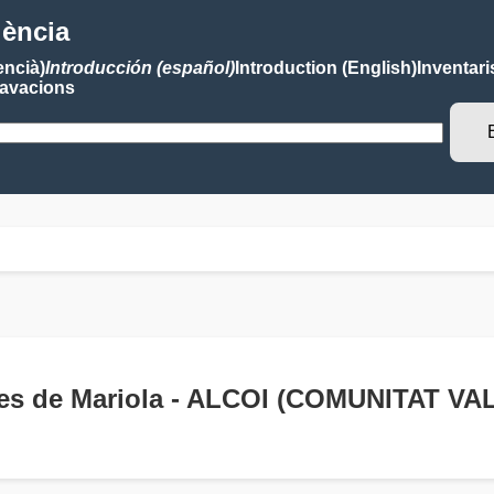
lència
encià)
Introducción (español)
Introduction (English)
Inventari
avacions
etes de Mariola - ALCOI (COMUNITAT V