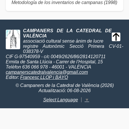
Metodología de los inventarios de campanas
(1998)
CAMPANERS DE LA CATEDRAL DE
VALÈNCIA
associació cultural sense ànim de lucre
registre Autonòmic Secció Primera CV-01-
038378-V
CIF G-97540959 - c/c 0049/2626/86/2814120711
Ermita de Santa Llúcia - Carrer de l'Hospital, 15
Telèfon 636 066 978 - 46001 - VALÈNCIA
campanerscatedralvalencia@gmail.com
Editor:
Francesc LLOP i BAYO
© Campaners de la Catedral de València (2026)
Actualització: 06-08-2026
Select Language
▼