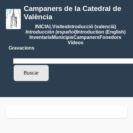
Campaners de la Catedral de
València
INICIAL
Visites
Introducció (valencià)
Introducción (español)
Introduction (English)
Inventaris
Municipis
Campaners
Fonedors
Vídeos
Gravacions