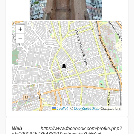
+
−
Leaflet
|
©
OpenStreetMap
Contributors
Web
https://www.facebook.com/profile.php?
id=100064573543890&mibextid=ZbWKwL